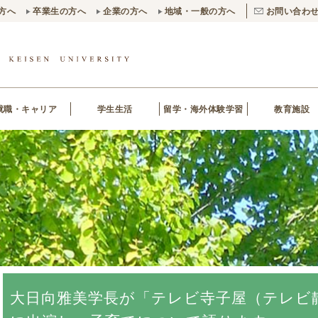
方へ
卒業生の方へ
企業の方へ
地域・一般の方へ
お問い合わ
就職・キャリア
学生生活
留学・海外体験学習
教育施設
大日向雅美学長が「テレビ寺子屋（テレビ