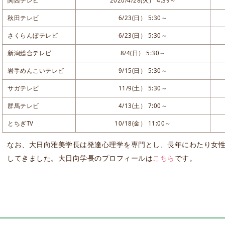
関西テレビ
2020/4/28(火） 4:39～
秋田テレビ
6/23(日） 5:30～
さくらんぼテレビ
6/23(日） 5:30～
新潟総合テレビ
8/4(日） 5:30～
岩手めんこいテレビ
9/15(日） 5:30～
サガテレビ
11/9(土） 5:30～
群馬テレビ
4/13(土） 7:00～
とちぎTV
10/18(金） 11:00～
なお、大日向雅美学長は発達心理学を専門とし、長年にわたり女
してきました。大日向学長のプロフィールは
こちら
です。