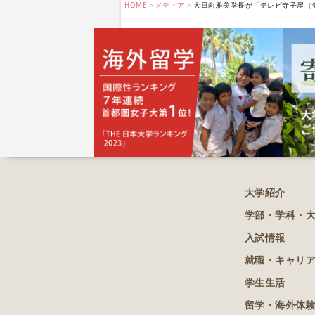
HOME
メディア
大日向雅美学長が「テレビ寺子屋（
大学紹介
学部・学科・
入試情報
就職・キャリ
学生生活
留学・海外体