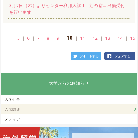
3月7日（木）よりセンター利用入試 III 期の窓口出願受付
を行います
10
5
｜
6
｜
7
｜
8
｜
9
｜
｜
11
｜
12
｜
13
｜
14
｜
15
大学からのお知らせ
大学行事
入試関連
メディア